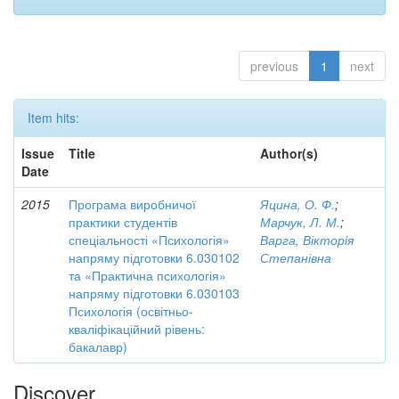
previous
1
next
Item hits:
Issue
Title
Author(s)
Date
2015
Програма виробничої
Яцина, О. Ф.
;
практики студентів
Марчук, Л. М.
;
спеціальності «Психологія»
Варга, Вікторія
напряму підготовки 6.030102
Степанівна
та «Практична психологія»
напряму підготовки 6.030103
Психологія (освітньо-
кваліфікаційний рівень:
бакалавр)
Discover