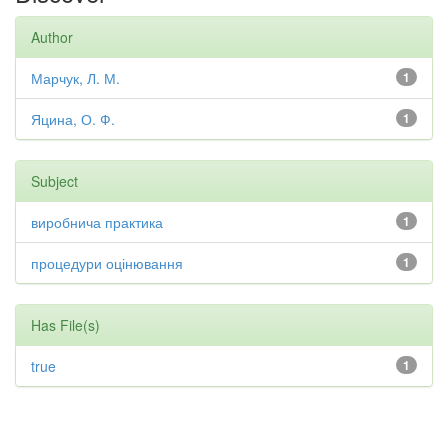
Author
Марчук, Л. М.
1
Яцина, О. Ф.
1
Subject
виробнича практика
1
процедури оцінювання
1
Has File(s)
true
1