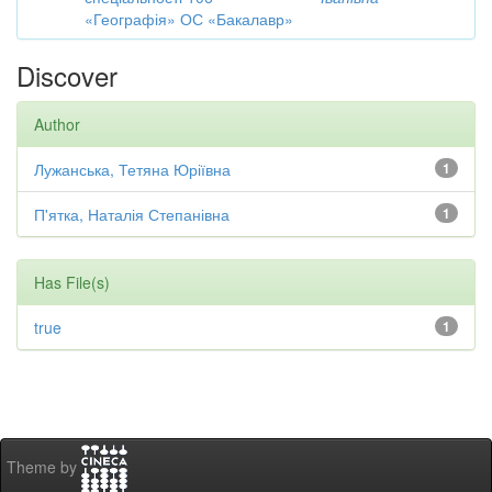
«Географія» ОС «Бакалавр»
Discover
Author
Лужанська, Тетяна Юріївна
1
П'ятка, Наталія Степанівна
1
Has File(s)
true
1
Theme by