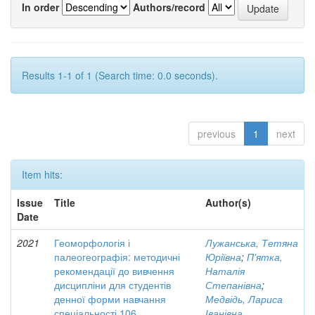
In order
Authors/record
Results 1-1 of 1 (Search time: 0.0 seconds).
previous
1
next
Item hits:
Issue
Title
Author(s)
Date
2021
Геоморфологія і
Лужанська, Тетяна
палеогеографія: методичні
Юріївна
;
П'ятка,
рекомендації до вивчення
Наталія
дисципліни для студентів
Степанівна
;
денної форми навчання
Медвідь, Лариса
спеціальності 106
Іванівна