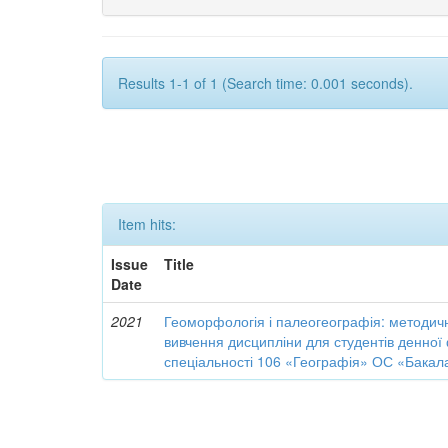
Results 1-1 of 1 (Search time: 0.001 seconds).
Item hits:
Issue
Title
Date
2021
Геоморфологія і палеогеографія: методичн
вивчення дисципліни для студентів денно
спеціальності 106 «Географія» ОС «Бакал