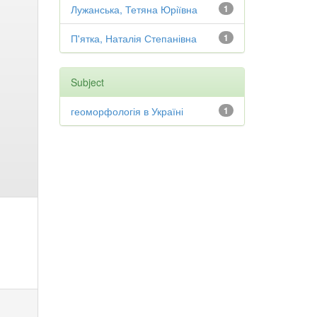
Лужанська, Тетяна Юріївна
1
П'ятка, Наталія Степанівна
1
Subject
геоморфологія в Україні
1