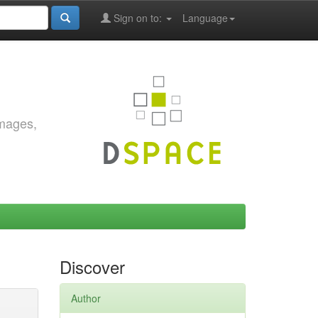
Sign on to:
Language
images,
Discover
Author