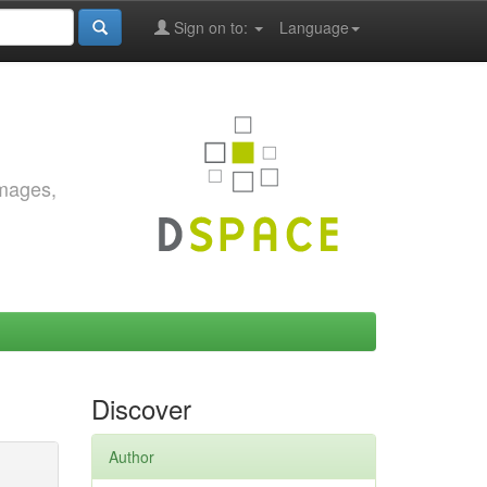
Sign on to:
Language
images,
Discover
Author