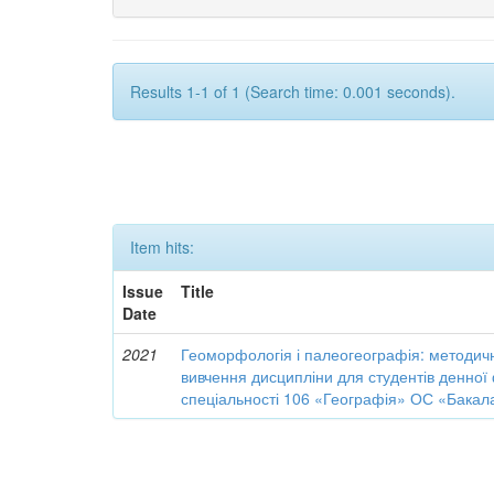
Results 1-1 of 1 (Search time: 0.001 seconds).
Item hits:
Issue
Title
Date
2021
Геоморфологія і палеогеографія: методичн
вивчення дисципліни для студентів денно
спеціальності 106 «Географія» ОС «Бакал