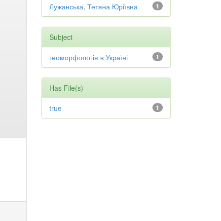
Лужанська, Тетяна Юріївна
1
Subject
геоморфологія в Україні
1
Has File(s)
true
1