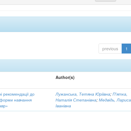
previous
1
Author(s)
і рекомендації до
Лужанська, Тетяна Юріївна
;
П'ятка,
ї форми навчання
Наталія Степанівна
;
Медвідь, Ларис
авр»
Іванівна