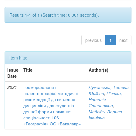
Results 1-1 of 1 (Search time: 0.001 seconds).
previous
1
next
Item hits:
Issue
Title
Author(s)
Date
2021
Геоморфологія і
Лужанська, Тетяна
палеогеографія: методичні
Юріївна
;
П'ятка,
рекомендації до вивчення
Наталія
дисципліни для студентів
Степанівна
;
денної форми навчання
Медвідь, Лариса
спеціальності 106
Іванівна
«Географія» ОС «Бакалавр»