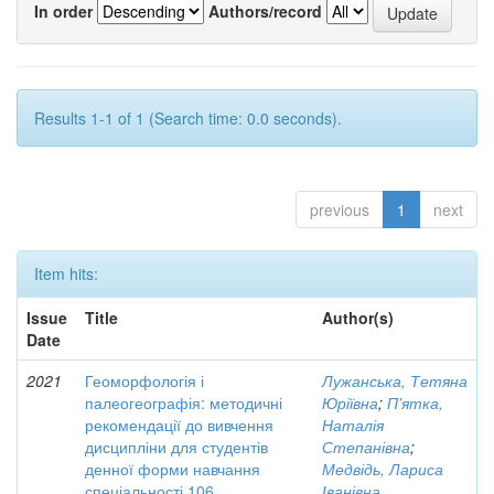
In order
Authors/record
Results 1-1 of 1 (Search time: 0.0 seconds).
previous
1
next
Item hits:
Issue
Title
Author(s)
Date
2021
Геоморфологія і
Лужанська, Тетяна
палеогеографія: методичні
Юріївна
;
П'ятка,
рекомендації до вивчення
Наталія
дисципліни для студентів
Степанівна
;
денної форми навчання
Медвідь, Лариса
спеціальності 106
Іванівна