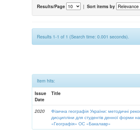
Results/Page
|
Sort items by
Results 1-1 of 1 (Search time: 0.001 seconds).
Item hits:
Issue
Title
Date
2020
Фізична географія України: методичні рек
дисципліни для студентів денної форми на
«Географія» ОС «Бакалавр»