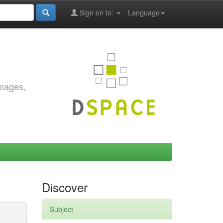
Sign on to:
Language
images,
Discover
Subject