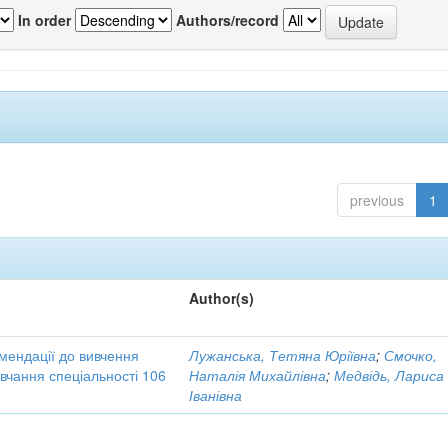
In order
Authors/record
previous
1
Author(s)
омендації до вивчення
Лужанська, Тетяна Юріївна
;
Смочко,
вчання спеціальності 106
Наталія Михайлівна
;
Медвідь, Лариса
Іванівна