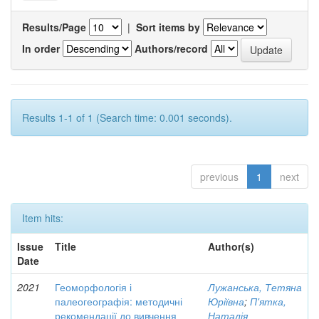
Results/Page
|
Sort items by
In order
Authors/record
Results 1-1 of 1 (Search time: 0.001 seconds).
previous
1
next
Item hits:
Issue
Title
Author(s)
Date
2021
Геоморфологія і
Лужанська, Тетяна
палеогеографія: методичні
Юріївна
;
П'ятка,
рекомендації до вивчення
Наталія