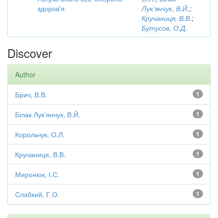
здоров'я
Лук’янчук, В.Й.
;
Кручаниця, В.В.
;
Бутусов, О.Д.
Discover
Author
Брич, В.В.
1
Білак Лук’янчук, В.Й.
1
Корольчук, О.Л.
1
Кручаниця, В.В.
1
Миронюк, І.С.
1
Слабкий, Г.О.
1