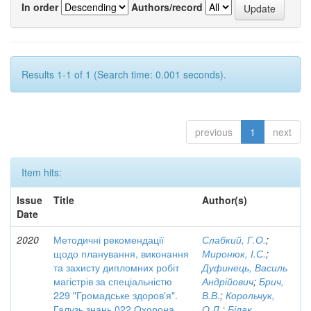
In order
Authors/record
Results 1-1 of 1 (Search time: 0.001 seconds).
previous
1
next
Item hits:
Issue
Title
Author(s)
Date
2020
Методичні рекомендації
Слабкий, Г.О.
;
щодо планування, виконання
Миронюк, І.С.
;
та захисту дипломних робіт
Дуфинець, Василь
магістрів за спеціальністю
Андрійович
;
Брич,
229 "Громадське здоров'я".
В.В.
;
Корольчук,
Галузь знань 022 Охорона
О.Л.
;
Білак