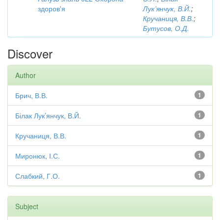
здоров'я
Лук’янчук, В.Й.
;
Кручаниця, В.В.
;
Бутусов, О.Д.
Discover
Author
Брич, В.В.
1
Білак Лук’янчук, В.Й.
1
Кручаниця, В.В.
1
Миронюк, І.С.
1
Слабкий, Г.О.
1
Subject