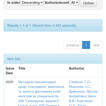
In order
Authors/record
Results 1-1 of 1 (Search time: 0.001 seconds).
previous
1
next
Item hits:
Issue
Title
Author(s)
Date
2020
Методичні рекомендації
Слабкий, Г.О.
;
щодо планування, виконання
Миронюк, І.С.
;
та захисту дипломних робіт
Дуфинець, Василь
магістрів за спеціальністю
Андрійович
;
Брич,
229 "Громадське здоров'я".
В.В.
;
Корольчук,
Галузь знань 022 Охорона
О.Л.
;
Білак