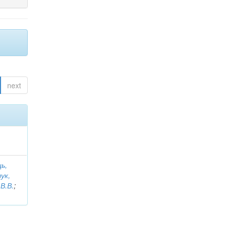
next
ь,
ук,
В.В.
;