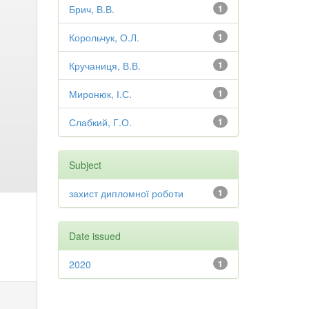
Брич, В.В.
1
Корольчук, О.Л.
1
Кручаниця, В.В.
1
Миронюк, І.С.
1
Слабкий, Г.О.
1
Subject
захист дипломної роботи
1
Date issued
2020
1