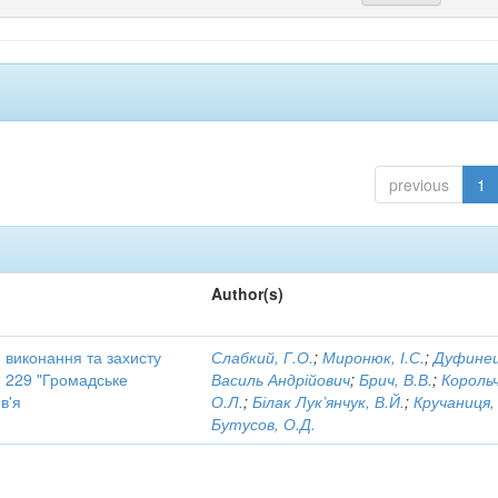
previous
1
Author(s)
 виконання та захисту
Слабкий, Г.О.
;
Миронюк, І.С.
;
Дуфинец
ю 229 "Громадське
Василь Андрійович
;
Брич, В.В.
;
Корольч
в'я
О.Л.
;
Білак Лук’янчук, В.Й.
;
Кручаниця, 
Бутусов, О.Д.