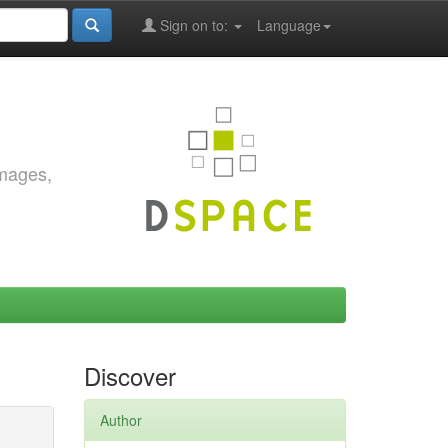
Sign on to:
Language
images,
Discover
Author