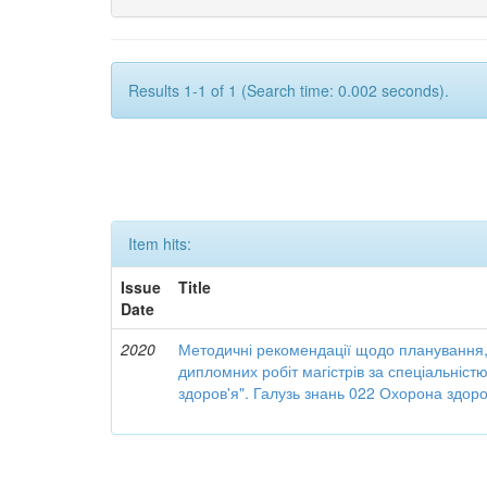
Results 1-1 of 1 (Search time: 0.002 seconds).
Item hits:
Issue
Title
Date
2020
Методичні рекомендації щодо планування,
дипломних робіт магістрів за спеціальніст
здоров'я". Галузь знань 022 Охорона здоро