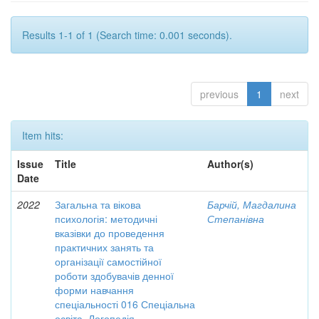
Results 1-1 of 1 (Search time: 0.001 seconds).
previous
1
next
Item hits:
Issue
Title
Author(s)
Date
2022
Загальна та вікова
Барчій, Магдалина
психологія: методичні
Степанівна
вказівки до проведення
практичних занять та
організації самостійної
роботи здобувачів денної
форми навчання
спеціальності 016 Спеціальна
освіта. Логопедія