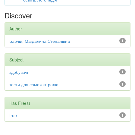
Discover
Author
Барчій, Магдалина Степанівна
1
Subject
здобувачі
1
тести для самоконтролю
1
Has File(s)
true
1