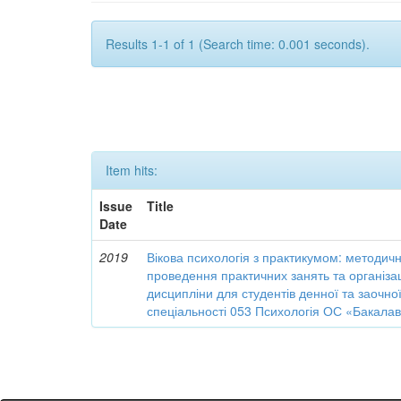
Results 1-1 of 1 (Search time: 0.001 seconds).
Item hits:
Issue
Title
Date
2019
Вікова психологія з практикумом: методичн
проведення практичних занять та організац
дисципліни для студентів денної та заочн
спеціальності 053 Психологія ОС «Бакала