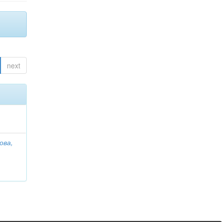
next
ова,