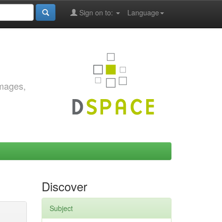
Sign on to:
Language
images,
Discover
Subject