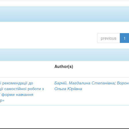
previous
1
Author(s)
і рекомендації до
Барчій, Магдалина Степанівна
;
Ворон
ії самостійної роботи з
Ольга Юріївна
ої форми навчання
вр»