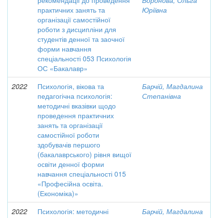
рекомендації до проведення
Воронова, Ольга
практичних занять та
Юріївна
організації самостійної
роботи з дисципліни для
студентів денної та заочної
форми навчання
спеціальності 053 Психологія
ОС «Бакалавр»
2022
Психологія, вікова та
Барчій, Магдалина
педагогічна психологія:
Степанівна
методичні вказівки щодо
проведення практичних
занять та організації
самостійної роботи
здобувачів першого
(бакалаврського) рівня вищої
освіти денної форми
навчання спеціальності 015
«Професійна освіта.
(Економіка)»
2022
Психологія: методичні
Барчій, Магдалина