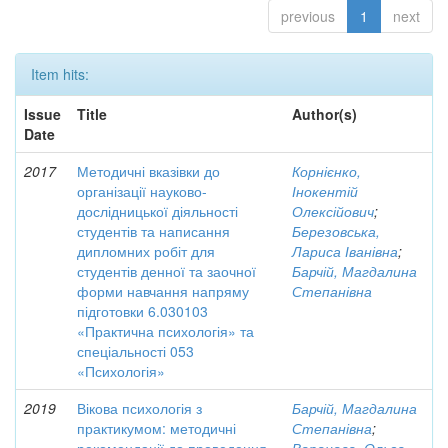
previous
1
next
Item hits:
Issue
Title
Author(s)
Date
2017
Методичні вказівки до
Корнієнко,
організації науково-
Інокентій
дослідницької діяльності
Олексійович
;
студентів та написання
Березовська,
дипломних робіт для
Лариса Іванівна
;
студентів денної та заочної
Барчій, Магдалина
форми навчання напряму
Степанівна
підготовки 6.030103
«Практична психологія» та
спеціальності 053
«Психологія»
2019
Вікова психологія з
Барчій, Магдалина
практикумом: методичні
Степанівна
;