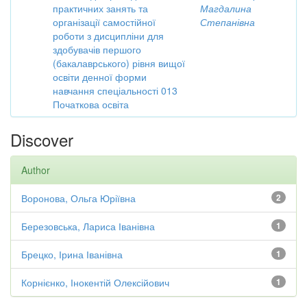
практичних занять та
Магдалина
організації самостійної
Степанівна
роботи з дисципліни для
здобувачів першого
(бакалаврського) рівня вищої
освіти денної форми
навчання спеціальності 013
Початкова освіта
Discover
Author
Воронова, Ольга Юріївна
2
Березовська, Лариса Іванівна
1
Брецко, Ірина Іванівна
1
Корнієнко, Інокентій Олексійович
1