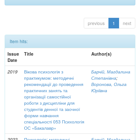
previous
1
next
Item hits:
Issue
Title
Author(s)
Date
2019
Вікова психологія з
Барчій, Магдалина
практикумом: методичні
Степанівна
;
рекомендації до проведення
Воронова, Ольга
практичних занять та
Юріївна
організації самостійної
роботи з дисципліни для
студентів денної та заочної
форми навчання
спеціальності 053 Психологія
ОС «Бакалавр»
2022
Психологія: методичні
Барчій, Магдалина