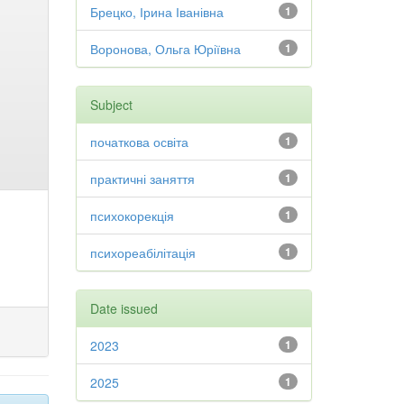
Брецко, Ірина Іванівна
1
Воронова, Ольга Юріївна
1
Subject
початкова освіта
1
практичні заняття
1
психокорекція
1
психореабілітація
1
Date issued
2023
1
2025
1