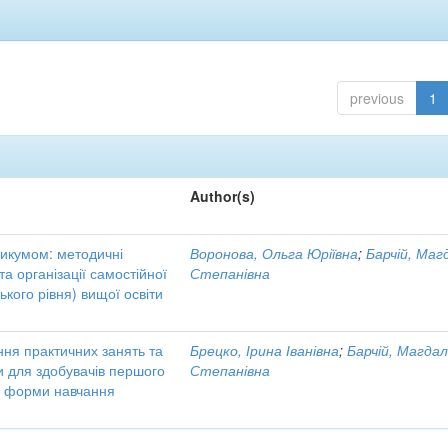
previous
1
Author(s)
тикумом: методичні
Воронова, Ольга Юріївна
;
Барчій, Маг
а організації самостійної
Степанівна
кого рівня) вищої освіти
ння практичних занять та
Брецко, Ірина Іванівна
;
Барчій, Магда
ни для здобувачів першого
Степанівна
ої форми навчання