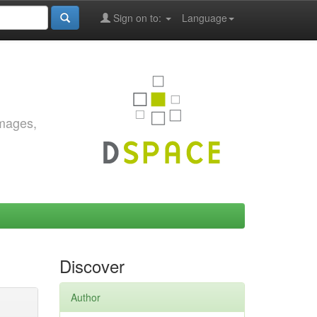
Sign on to:
Language
images,
Discover
Author