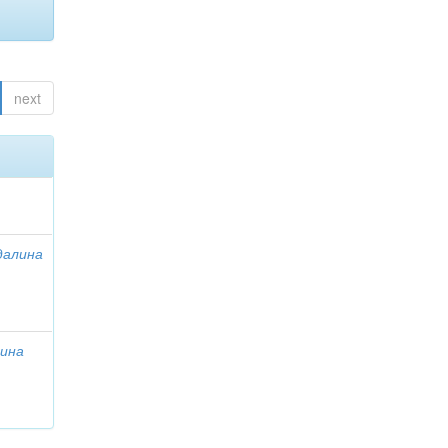
next
далина
лина