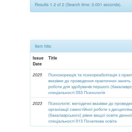
Results 1-2 of 2 (Search time: 0.001 seconds).
Item hits:
Issue
Title
Date
2025
Психокорекція та психореабілітація з прак
вказівки до проведення практичних занять т
роботи для здобувачів першого (бакалаврсь
спеціальності 053 Психологія
2023
Психологія: методичні вказівки до проведе
організації самостійної роботи з дисциплі
(бакалаврського) рівня вищої освіти денн
спеціальності 013 Початкова освіта