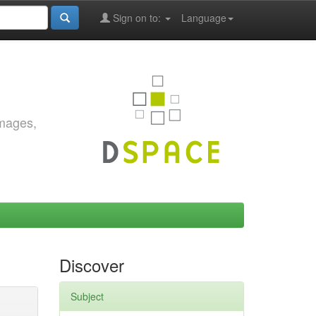
Sign on to:
Language
images,
Discover
Subject