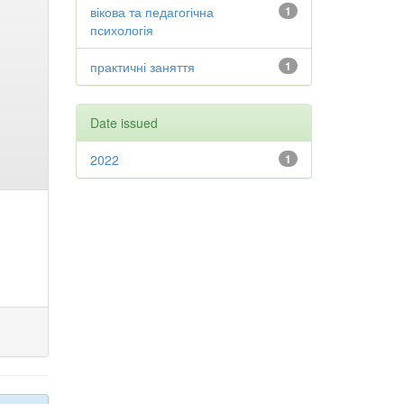
вікова та педагогічна
1
психологія
практичні заняття
1
Date issued
2022
1