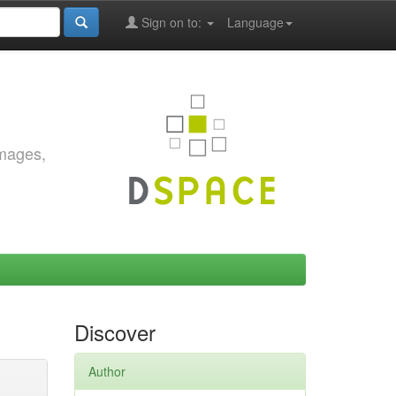
Sign on to:
Language
images,
Discover
Author