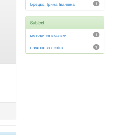
Брецко, Ірина Іванівна
1
Subject
методичні вказівки
1
початкова освіта
1