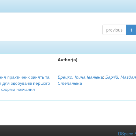
previous
1
Author(s)
ння практичних занять та
Брецко, Ірина Іванівна
;
Барчій, Магда
ни для здобувачів першого
Степанівна
ої форми навчання
DSpace S