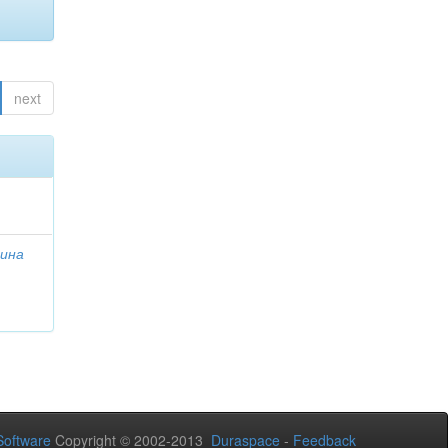
next
лина
oftware
Copyright © 2002-2013
Duraspace
-
Feedback