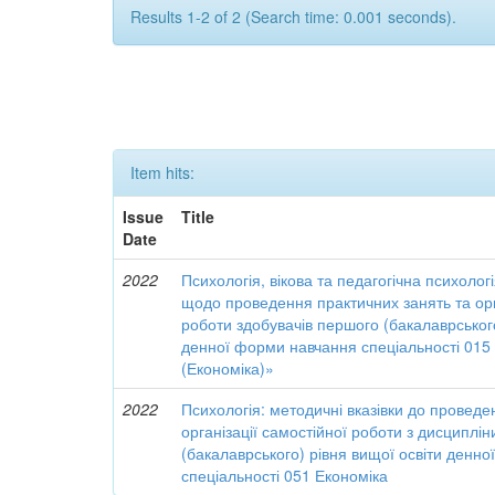
Results 1-2 of 2 (Search time: 0.001 seconds).
Item hits:
Issue
Title
Date
2022
Психологія, вікова та педагогічна психологі
щодо проведення практичних занять та орг
роботи здобувачів першого (бакалаврського
денної форми навчання спеціальності 015
(Економіка)»
2022
Психологія: методичні вказівки до проведе
організації самостійної роботи з дисциплі
(бакалаврського) рівня вищої освіти денн
спеціальності 051 Економіка