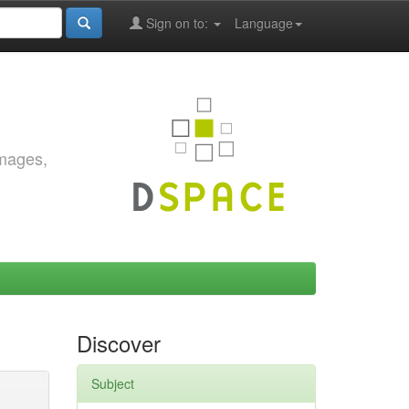
Sign on to:
Language
images,
Discover
Subject