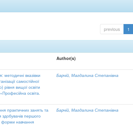
previous
1
Author(s)
я: методичні вказівки
Барчій, Магдалина Степанівна
анізації самостійної
) рівня вищої освіти
 «Професійна освіта.
ння практичних занять та
Барчій, Магдалина Степанівна
ни здобувачів першого
ої форми навчання