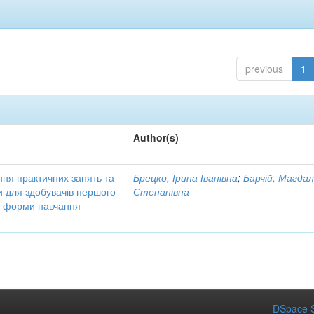
previous
1
Author(s)
ння практичних занять та
Брецко, Ірина Іванівна
;
Барчій, Магда
ни для здобувачів першого
Степанівна
ої форми навчання
DSpace S