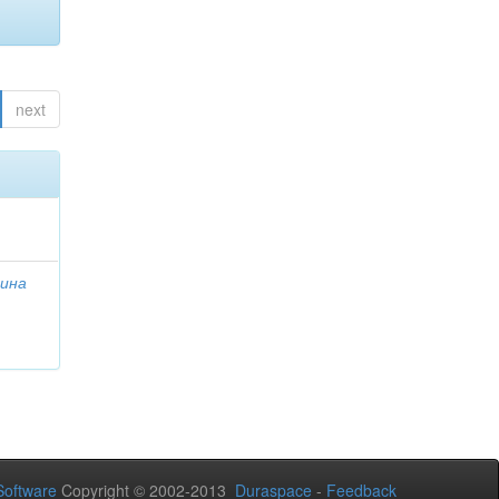
next
лина
oftware
Copyright © 2002-2013
Duraspace
-
Feedback