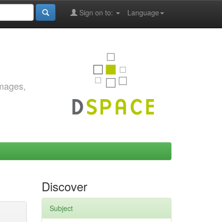
Sign on to:
Language
images,
Discover
Subject