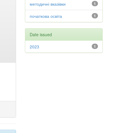
методичні вказівки
1
початкова освіта
1
Date issued
2023
1