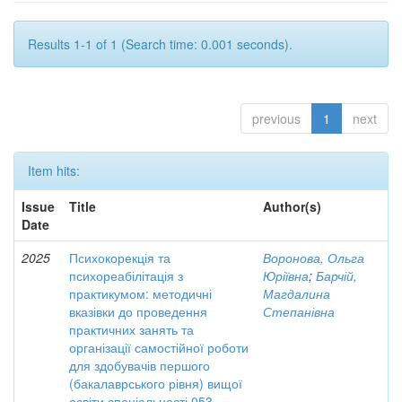
Results 1-1 of 1 (Search time: 0.001 seconds).
previous
1
next
Item hits:
Issue
Title
Author(s)
Date
2025
Психокорекція та
Воронова, Ольга
психореабілітація з
Юріївна
;
Барчій,
практикумом: методичні
Магдалина
вказівки до проведення
Степанівна
практичних занять та
організації самостійної роботи
для здобувачів першого
(бакалаврського рівня) вищої
освіти спеціальності 053