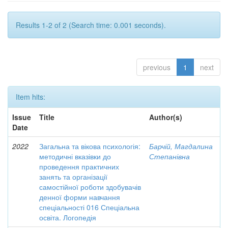
Results 1-2 of 2 (Search time: 0.001 seconds).
previous
1
next
Item hits:
Issue
Title
Author(s)
Date
2022
Загальна та вікова психологія:
Барчій, Магдалина
методичні вказівки до
Степанівна
проведення практичних
занять та організації
самостійної роботи здобувачів
денної форми навчання
спеціальності 016 Спеціальна
освіта. Логопедія