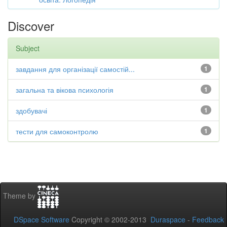
Discover
Subject
завдання для організації самостій...
1
загальна та вікова психологія
1
здобувачі
1
тести для самоконтролю
1
Theme by
DSpace Software
Copyright © 2002-2013
Duraspace
-
Feedback