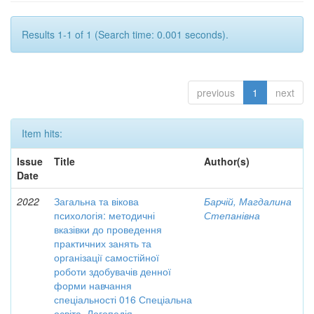
Results 1-1 of 1 (Search time: 0.001 seconds).
previous
1
next
Item hits:
Issue
Title
Author(s)
Date
2022
Загальна та вікова
Барчій, Магдалина
психологія: методичні
Степанівна
вказівки до проведення
практичних занять та
організації самостійної
роботи здобувачів денної
форми навчання
спеціальності 016 Спеціальна
освіта. Логопедія