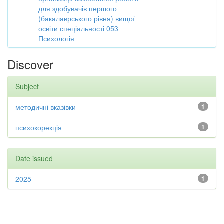
для здобувачів першого
(бакалаврського рівня) вищої
освіти спеціальності 053
Психологія
Discover
Subject
методичні вказівки
1
психокорекція
1
Date issued
2025
1