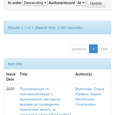
In order
Authors/record
Results 1-1 of 1 (Search time: 0.001 seconds).
previous
1
next
Item hits:
Issue
Title
Author(s)
Date
2025
Психокорекція та
Воронова, Ольга
психореабілітація з
Юріївна
;
Барчій,
практикумом: методичні
Магдалина
вказівки до проведення
Степанівна
практичних занять та
організації самостійної роботи