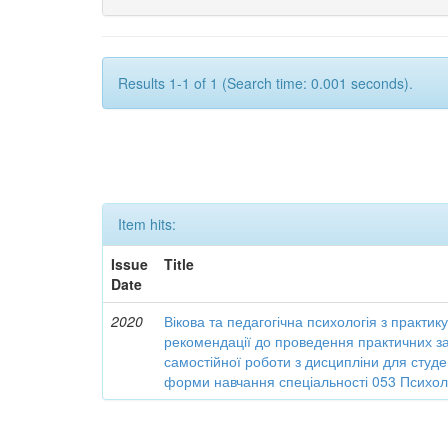
Results 1-1 of 1 (Search time: 0.001 seconds).
Item hits:
Issue
Title
Date
2020
Вікова та педагогічна психологія з практи
рекомендації до проведення практичних зан
самостійної роботи з дисципліни для студе
форми навчання спеціальності 053 Психо