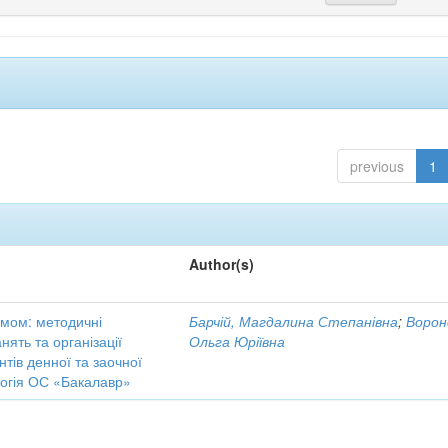
previous
1
Author(s)
кумом: методичні
Барчій, Магдалина Степанівна
;
Ворон
ять та організації
Ольга Юріївна
нтів денної та заочної
логія ОС «Бакалавр»