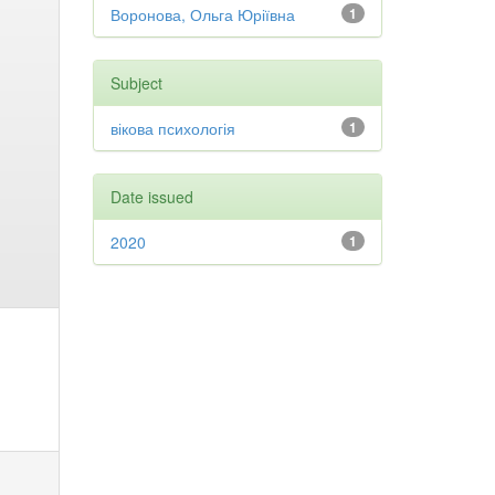
Воронова, Ольга Юріївна
1
Subject
вікова психологія
1
Date issued
2020
1