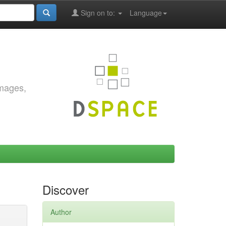
Sign on to:
Language
images,
Discover
Author