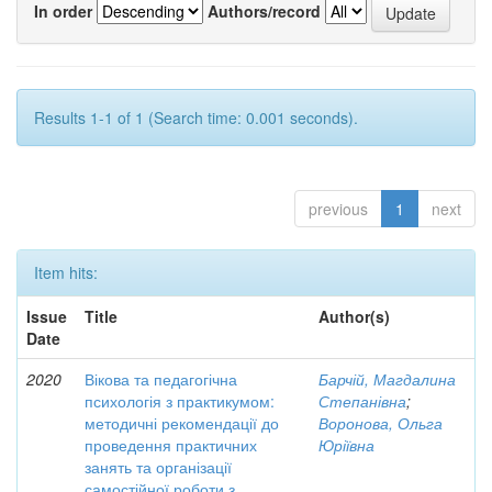
In order
Authors/record
Results 1-1 of 1 (Search time: 0.001 seconds).
previous
1
next
Item hits:
Issue
Title
Author(s)
Date
2020
Вікова та педагогічна
Барчій, Магдалина
психологія з практикумом:
Степанівна
;
методичні рекомендації до
Воронова, Ольга
проведення практичних
Юріївна
занять та організації
самостійної роботи з