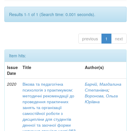
Results 1-1 of 1 (Search time: 0.001 seconds).
previous
1
next
Item hits:
Issue
Title
Author(s)
Date
2020
Вікова та педагогічна
Барчій, Магдалина
психологія з практикумом:
Степанівна
;
методичні рекомендації до
Воронова, Ольга
проведення практичних
Юріївна
занять та організації
самостійної роботи з
дисципліни для студентів
денної та заочної форми
навчання спеціальності 053