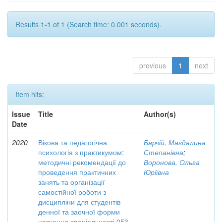
Results 1-1 of 1 (Search time: 0.001 seconds).
previous
1
next
Item hits:
Issue
Title
Author(s)
Date
2020
Вікова та педагогічна
Барчій, Магдалина
психологія з практикумом:
Степанівна
;
методичні рекомендації до
Воронова, Ольга
проведення практичних
Юріївна
занять та організації
самостійної роботи з
дисципліни для студентів
денної та заочної форми
навчання спеціальності 053