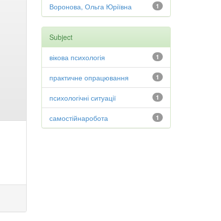
Воронова, Ольга Юріївна
1
Subject
вікова психологія
1
практичне опрацювання
1
психологічні ситуації
1
самостійнаробота
1