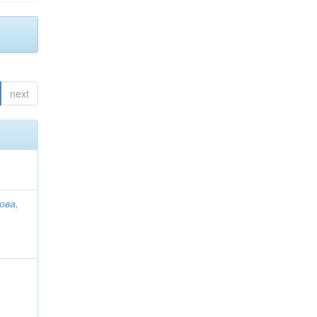
next
ова,