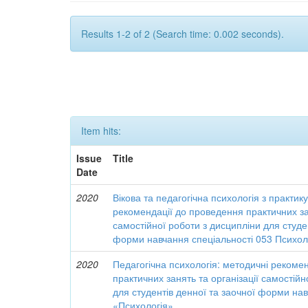
Results 1-2 of 2 (Search time: 0.002 seconds).
Item hits:
Issue
Title
Date
2020
Вікова та педагогічна психологія з практи
рекомендації до проведення практичних зан
самостійної роботи з дисципліни для студе
форми навчання спеціальності 053 Психо
2020
Педагогічна психологія: методичні рекоме
практичних занять та організації самостійн
для студентів денної та заочної форми на
«Психологія»