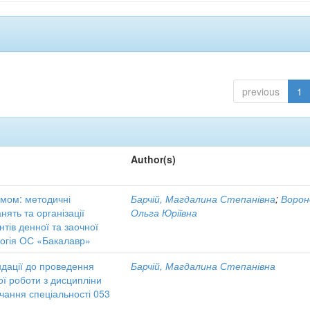
previous
1
Author(s)
кумом: методичні
Барчій, Магдалина Степанівна
;
Ворон
ять та організації
Ольга Юріївна
нтів денної та заочної
логія ОС «Бакалавр»
ндації до проведення
Барчій, Магдалина Степанівна
ої роботи з дисципліни
вчання спеціальності 053