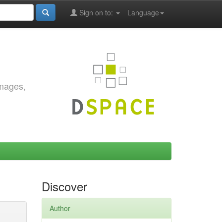
Sign on to:
Language
images,
Discover
Author