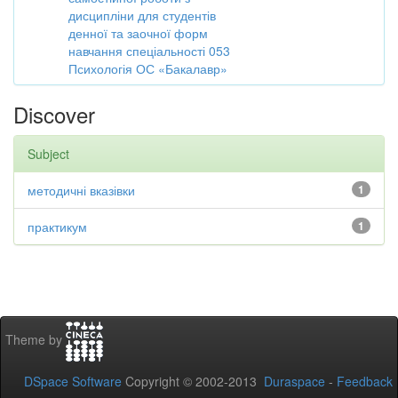
дисципліни для студентів
денної та заочної форм
навчання спеціальності 053
Психологія ОС «Бакалавр»
Discover
Subject
методичні вказівки
1
практикум
1
Theme by
DSpace Software
Copyright © 2002-2013
Duraspace
-
Feedback