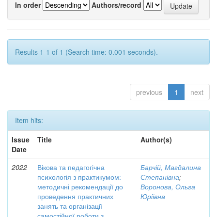
In order
Authors/record
Results 1-1 of 1 (Search time: 0.001 seconds).
previous
1
next
Item hits:
Issue
Title
Author(s)
Date
2022
Вікова та педагогічна
Барчій, Магдалина
психологія з практикумом:
Степанівна
;
методичні рекомендації до
Воронова, Ольга
проведення практичних
Юріївна
занять та організації
самостійної роботи з