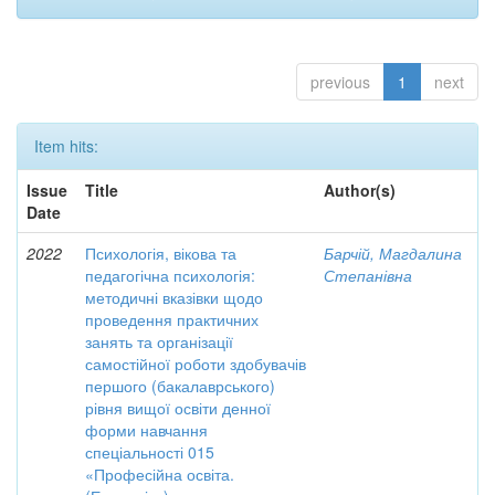
previous
1
next
Item hits:
Issue
Title
Author(s)
Date
2022
Психологія, вікова та
Барчій, Магдалина
педагогічна психологія:
Степанівна
методичні вказівки щодо
проведення практичних
занять та організації
самостійної роботи здобувачів
першого (бакалаврського)
рівня вищої освіти денної
форми навчання
спеціальності 015
«Професійна освіта.