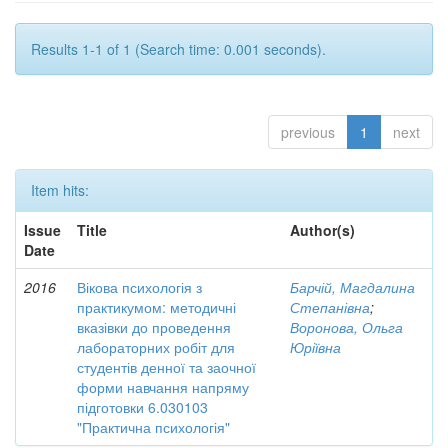
Results 1-1 of 1 (Search time: 0.001 seconds).
previous
1
next
Item hits:
Issue
Title
Author(s)
Date
2016
Вікова психологія з
Барчій, Магдалина
практикумом: методичні
Степанівна
;
вказівки до проведення
Воронова, Ольга
лабораторних робіт для
Юріївна
студентів денної та заочної
форми навчання напряму
підготовки 6.030103
"Практична психологія"