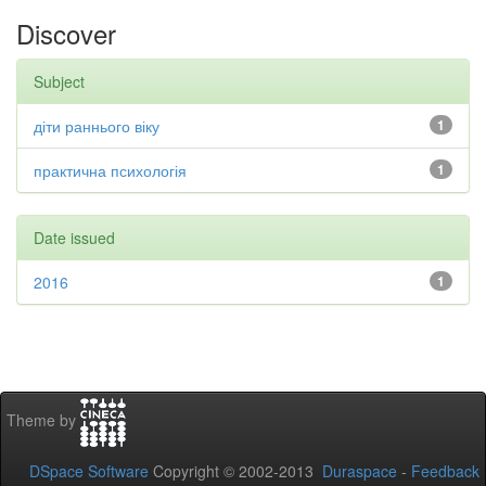
Discover
Subject
діти раннього віку
1
практична психологія
1
Date issued
2016
1
Theme by
DSpace Software
Copyright © 2002-2013
Duraspace
-
Feedback