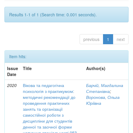
Results 1-1 of 1 (Search time: 0.001 seconds).
previous
1
next
Item hits:
Issue
Title
Author(s)
Date
2020
Вікова та педагогічна
Барчій, Магдалина
психологія з практикумом:
Степанівна
;
методичні рекомендації до
Воронова, Ольга
проведення практичних
Юріївна
занять та організації
самостійної роботи з
дисципліни для студентів
денної та заочної форми
навчання спеціальності 053