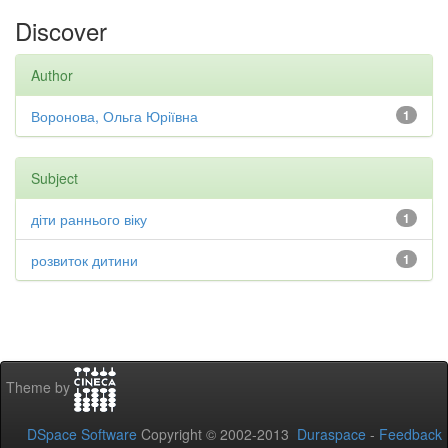
Discover
Author
Воронова, Ольга Юріївна
1
Subject
діти раннього віку
1
розвиток дитини
1
Theme by
DSpace Software
Copyright © 2002-2013
Duraspace
-
Feedback