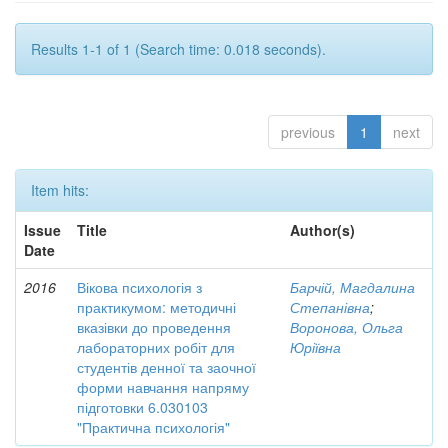
Results 1-1 of 1 (Search time: 0.018 seconds).
previous
1
next
Item hits:
Issue
Title
Author(s)
Date
2016
Вікова психологія з
Барчій, Магдалина
практикумом: методичні
Степанівна
;
вказівки до проведення
Воронова, Ольга
лабораторних робіт для
Юріївна
студентів денної та заочної
форми навчання напряму
підготовки 6.030103
"Практична психологія"