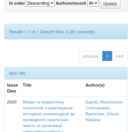
In order
Authors/record
Results 1-1 of 1 (Search time: 0.001 seconds).
previous
1
next
Item hits:
Issue
Title
Author(s)
Date
2020
Вікова та педагогічна
Барчій, Магдалина
психологія з практикумом:
Степанівна
;
методичні рекомендації до
Воронова, Ольга
проведення практичних
Юріївна
занять та організації
самостійної роботи з