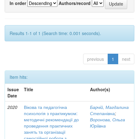
In order
Authors/record
Results 1-1 of 1 (Search time: 0.001 seconds).
previous
1
next
Item hits:
Issue
Title
Author(s)
Date
2020
Вікова та педагогічна
Барчій, Магдалина
психологія з практикумом:
Степанівна
;
методичні рекомендації до
Воронова, Ольга
проведення практичних
Юріївна
занять та організації
самостійної роботи з