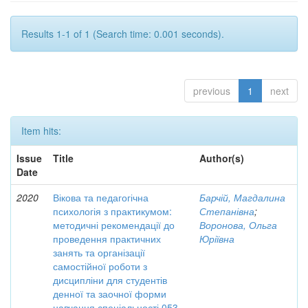
Results 1-1 of 1 (Search time: 0.001 seconds).
previous
1
next
Item hits:
Issue
Title
Author(s)
Date
2020
Вікова та педагогічна
Барчій, Магдалина
психологія з практикумом:
Степанівна
;
методичні рекомендації до
Воронова, Ольга
проведення практичних
Юріївна
занять та організації
самостійної роботи з
дисципліни для студентів
денної та заочної форми
навчання спеціальності 053