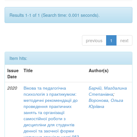
Results 1-1 of 1 (Search time: 0.001 seconds).
previous
1
next
Item hits:
Issue
Title
Author(s)
Date
2020
Вікова та педагогічна
Барчій, Магдалина
психологія з практикумом:
Степанівна
;
методичні рекомендації до
Воронова, Ольга
проведення практичних
Юріївна
занять та організації
самостійної роботи з
дисципліни для студентів
денної та заочної форми
навчання спеціальності 053