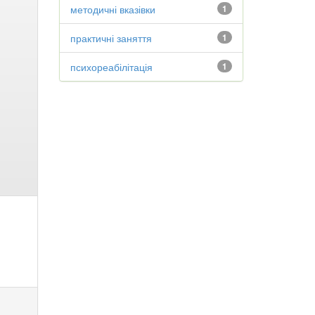
методичні вказівки
1
практичні заняття
1
психореабілітація
1