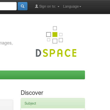
Sign on to:
Language
images,
Discover
Subject