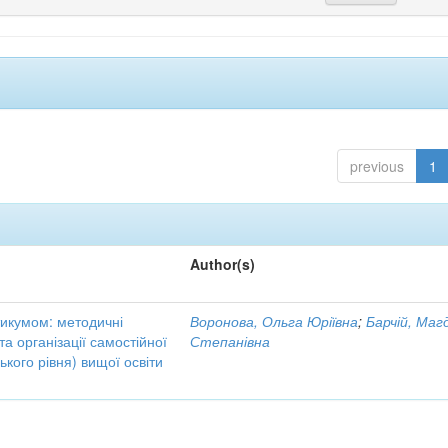
previous
1
Author(s)
тикумом: методичні
Воронова, Ольга Юріївна
;
Барчій, Маг
а організації самостійної
Степанівна
кого рівня) вищої освіти