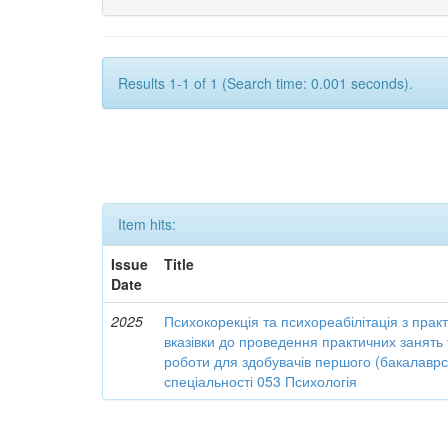
Results 1-1 of 1 (Search time: 0.001 seconds).
Item hits:
Issue
Title
Date
2025
Психокорекція та психореабілітація з прак
вказівки до проведення практичних занять т
роботи для здобувачів першого (бакалаврсь
спеціальності 053 Психологія