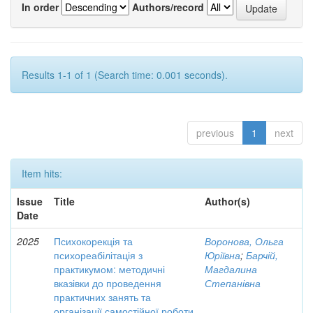
In order
Authors/record
Results 1-1 of 1 (Search time: 0.001 seconds).
previous
1
next
Item hits:
Issue
Title
Author(s)
Date
2025
Психокорекція та
Воронова, Ольга
психореабілітація з
Юріївна
;
Барчій,
практикумом: методичні
Магдалина
вказівки до проведення
Степанівна
практичних занять та
організації самостійної роботи