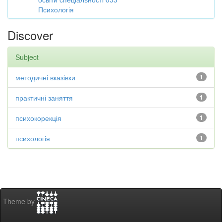
Психологія
Discover
Subject
методичні вказівки
1
практичні заняття
1
психокорекція
1
психологія
1
Theme by