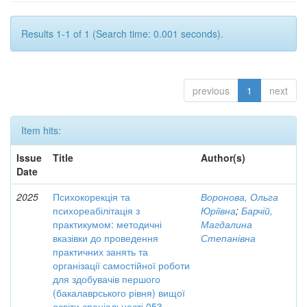
Results 1-1 of 1 (Search time: 0.001 seconds).
previous
1
next
Item hits:
Issue
Title
Author(s)
Date
2025
Психокорекція та
Воронова, Ольга
психореабілітація з
Юріївна
;
Барчій,
практикумом: методичні
Магдалина
вказівки до проведення
Степанівна
практичних занять та
організації самостійної роботи
для здобувачів першого
(бакалаврського рівня) вищої
освіти спеціальності 053