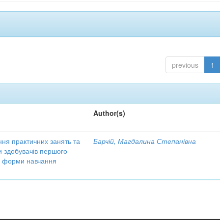
previous
1
Author(s)
ння практичних занять та
Барчій, Магдалина Степанівна
ни здобувачів першого
ої форми навчання