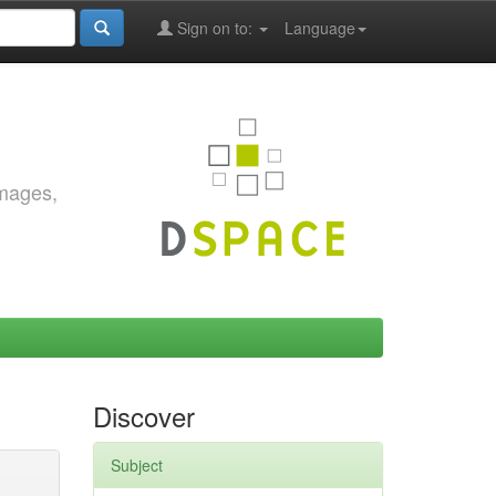
Sign on to:
Language
images,
Discover
Subject