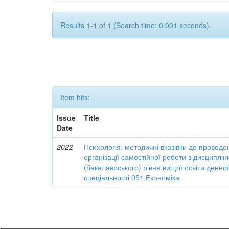
Results 1-1 of 1 (Search time: 0.001 seconds).
Item hits:
Issue
Title
Date
2022
Психологія: методичні вказівки до проведе
організації самостійної роботи з дисциплі
(бакалаврського) рівня вищої освіти денн
спеціальності 051 Економіка