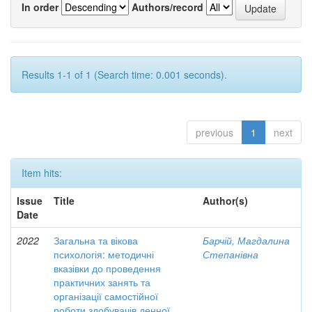
In order
Authors/record
Results 1-1 of 1 (Search time: 0.001 seconds).
previous
1
next
Item hits:
Issue
Title
Author(s)
Date
2022
Загальна та вікова
Барчій, Магдалина
психологія: методичні
Степанівна
вказівки до проведення
практичних занять та
організації самостійної
роботи здобувачів денної