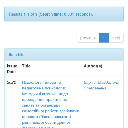
Results 1-1 of 1 (Search time: 0.001 seconds).
previous
1
next
Item hits:
Issue
Title
Author(s)
Date
2022
Психологія, вікова та
Барчій, Магдалина
педагогічна психологія:
Степанівна
методичні вказівки щодо
проведення практичних
занять та організації
самостійної роботи здобувачів
першого (бакалаврського)
рівня вищої освіти денної
форми навчання