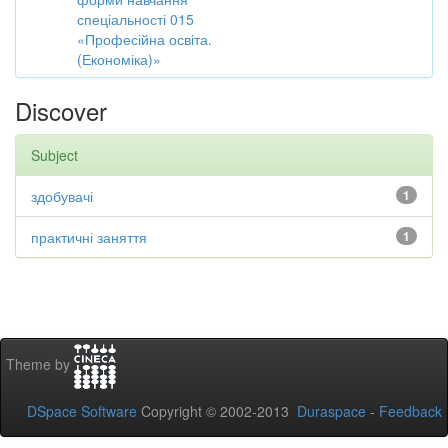
спеціальності 015
«Професійна освіта.
(Економіка)»
Discover
Subject
здобувачі
1
практичні заняття
1
Theme by
DSpace Software
Copyright © 2002-2013
Duraspace
-
Feedback