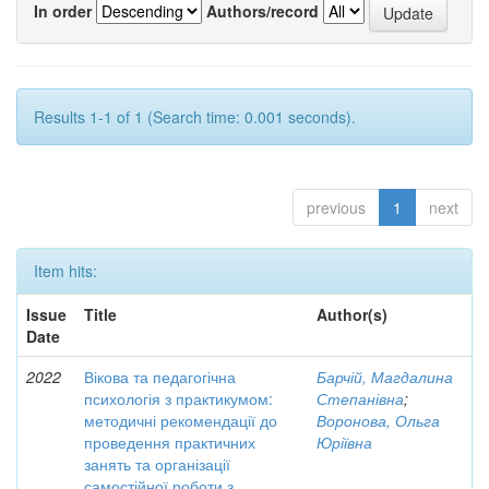
In order
Authors/record
Results 1-1 of 1 (Search time: 0.001 seconds).
previous
1
next
Item hits:
Issue
Title
Author(s)
Date
2022
Вікова та педагогічна
Барчій, Магдалина
психологія з практикумом:
Степанівна
;
методичні рекомендації до
Воронова, Ольга
проведення практичних
Юріївна
занять та організації
самостійної роботи з