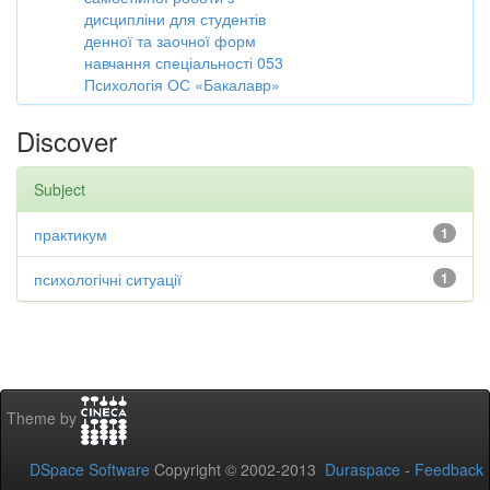
дисципліни для студентів
денної та заочної форм
навчання спеціальності 053
Психологія ОС «Бакалавр»
Discover
Subject
практикум
1
психологічні ситуації
1
Theme by
DSpace Software
Copyright © 2002-2013
Duraspace
-
Feedback