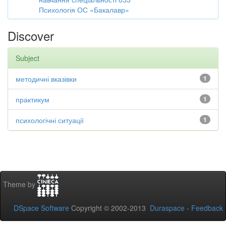
Психологія ОС «Бакалавр»
Discover
Subject
методичні вказівки
1
практикум
1
психологічні ситуації
1
Theme by
DSpace Software
Copyright © 2002-2013
Duraspace
-
Feedback