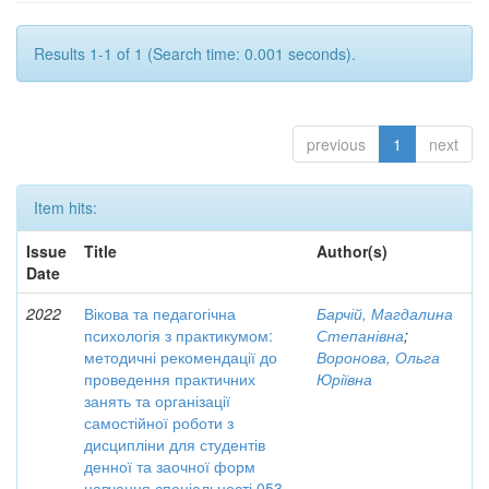
Results 1-1 of 1 (Search time: 0.001 seconds).
previous
1
next
Item hits:
Issue
Title
Author(s)
Date
2022
Вікова та педагогічна
Барчій, Магдалина
психологія з практикумом:
Степанівна
;
методичні рекомендації до
Воронова, Ольга
проведення практичних
Юріївна
занять та організації
самостійної роботи з
дисципліни для студентів
денної та заочної форм
навчання спеціальності 053