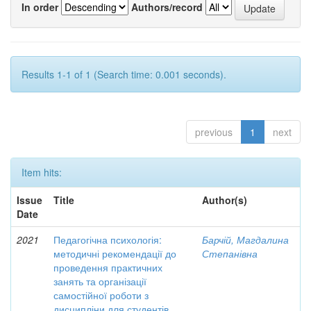
In order
Authors/record
Results 1-1 of 1 (Search time: 0.001 seconds).
previous
1
next
Item hits:
Issue
Title
Author(s)
Date
2021
Педагогічна психологія:
Барчій, Магдалина
методичні рекомендації до
Степанівна
проведення практичних
занять та організації
самостійної роботи з
дисципліни для студентів