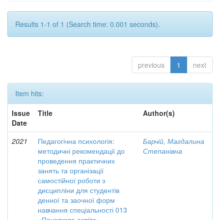
Results 1-1 of 1 (Search time: 0.001 seconds).
previous
1
next
Item hits:
Issue
Title
Author(s)
Date
2021
Педагогічна психологія:
Барчій, Магдалина
методичні рекомендації до
Степанівна
проведення практичних
занять та організації
самостійної роботи з
дисципліни для студентів
денної та заочної форм
навчання спеціальності 013
«Початкова освіта»