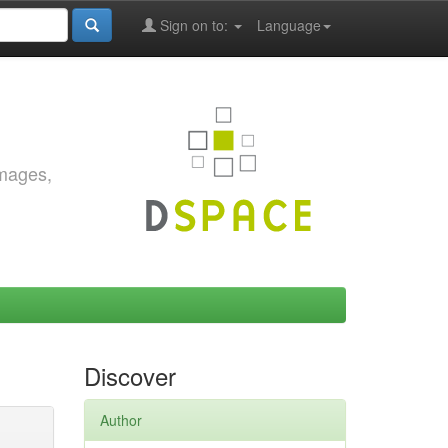
Sign on to:
Language
images,
Discover
Author