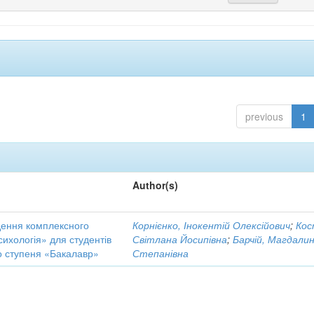
previous
1
Author(s)
едення комплексного
Корнієнко, Інокентій Олексійович
;
Кос
сихологія» для студентів
Світлана Йосипівна
;
Барчій, Магдали
о ступеня «Бакалавр»
Степанівна