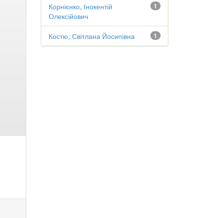
Корнієнко, Інокентій
1
Олексійович
Костю, Світлана Йосипівна
1