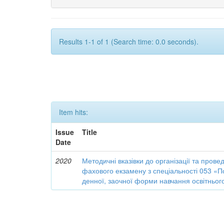
Results 1-1 of 1 (Search time: 0.0 seconds).
Item hits:
Issue
Title
Date
2020
Методичні вказівки до організації та пров
фахового екзамену з спеціальності 053 «П
денної, заочної форми навчання освітньог