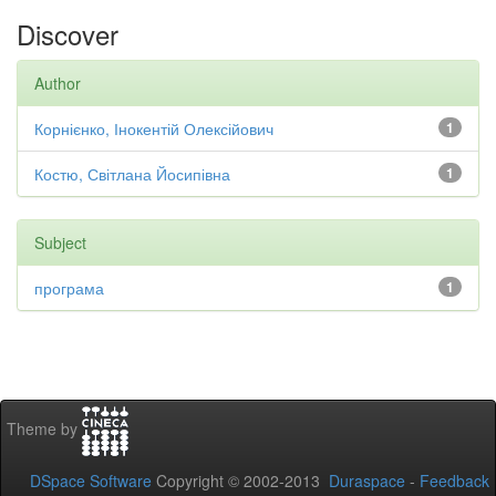
Discover
Author
Корнієнко, Інокентій Олексійович
1
Костю, Світлана Йосипівна
1
Subject
програма
1
Theme by
DSpace Software
Copyright © 2002-2013
Duraspace
-
Feedback