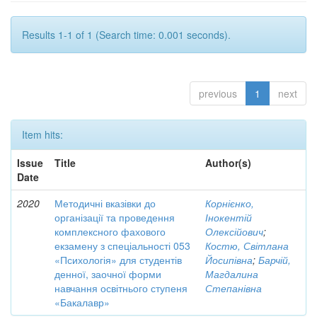
Results 1-1 of 1 (Search time: 0.001 seconds).
previous
1
next
Item hits:
Issue
Title
Author(s)
Date
2020
Методичні вказівки до
Корнієнко,
організації та проведення
Інокентій
комплексного фахового
Олексійович
;
екзамену з спеціальності 053
Костю, Світлана
«Психологія» для студентів
Йосипівна
;
Барчій,
денної, заочної форми
Магдалина
навчання освітнього ступеня
Степанівна
«Бакалавр»